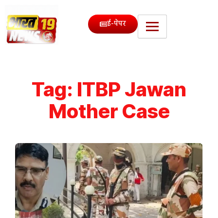
ई-पेपर
Tag:
ITBP Jawan
Mother Case