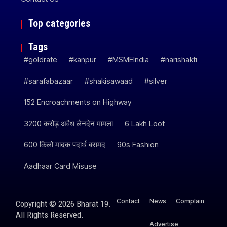
Top categories
Tags
#goldrate
#kanpur
#MSMEIndia
#narishakti
#sarafabazaar
#shakisawaad
#silver
152 Encroachments on Highway
3200 करोड़ अवैध लेनदेन मामला
6 Lakh Loot
600 किलो मादक पदार्थ बरामद
90s Fashion
Aadhaar Card Misuse
Contact
News
Complain
Copyright © 2026 Bharat 19.
All Rights Reserved.
Advertise