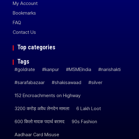
My Account
Bookmarks
FAQ
Contact Us
Top categories
Tags
#goldrate
#kanpur
#MSMEIndia
#narishakti
#sarafabazaar
#shakisawaad
#silver
152 Encroachments on Highway
3200 करोड़ अवैध लेनदेन मामला
6 Lakh Loot
600 किलो मादक पदार्थ बरामद
90s Fashion
Aadhaar Card Misuse