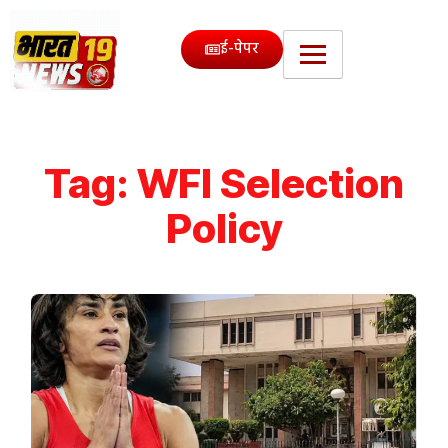
ई-पेपर
Tag:
WFI Selection
Policy