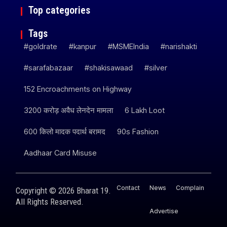
Top categories
Tags
#goldrate
#kanpur
#MSMEIndia
#narishakti
#sarafabazaar
#shakisawaad
#silver
152 Encroachments on Highway
3200 करोड़ अवैध लेनदेन मामला
6 Lakh Loot
600 किलो मादक पदार्थ बरामद
90s Fashion
Aadhaar Card Misuse
Contact
News
Complain
Copyright © 2026 Bharat 19.
All Rights Reserved.
Advertise