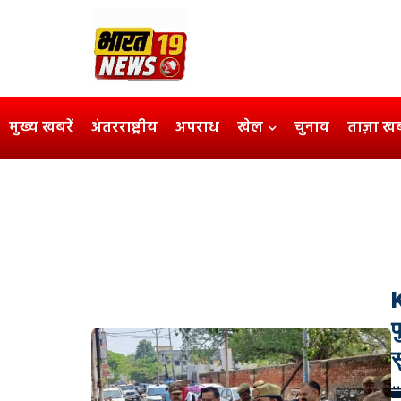
मुख्य खबरें
अंतरराष्ट्रीय
अपराध
खेल
चुनाव
ताज़ा ख
प
स