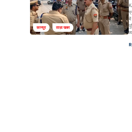
K
प
म
पु
कानपुर
ताज़ा खबर
व
R