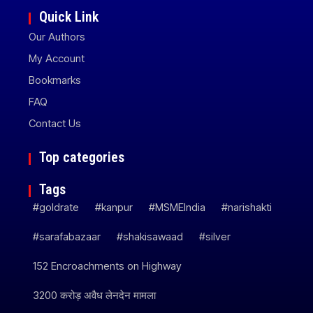
Quick Link
Our Authors
My Account
Bookmarks
FAQ
Contact Us
Top categories
Tags
#goldrate
#kanpur
#MSMEIndia
#narishakti
#sarafabazaar
#shakisawaad
#silver
152 Encroachments on Highway
3200 करोड़ अवैध लेनदेन मामला