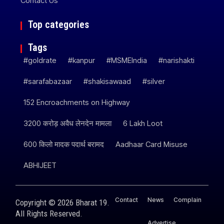
Contact Us
Top categories
Tags
#goldrate
#kanpur
#MSMEIndia
#narishakti
#sarafabazaar
#shakisawaad
#silver
152 Encroachments on Highway
3200 करोड़ अवैध लेनदेन मामला
6 Lakh Loot
600 किलो मादक पदार्थ बरामद
Aadhaar Card Misuse
ABHIJEET
Contact
News
Complain
Copyright © 2026 Bharat 19.
All Rights Reserved.
Advertise