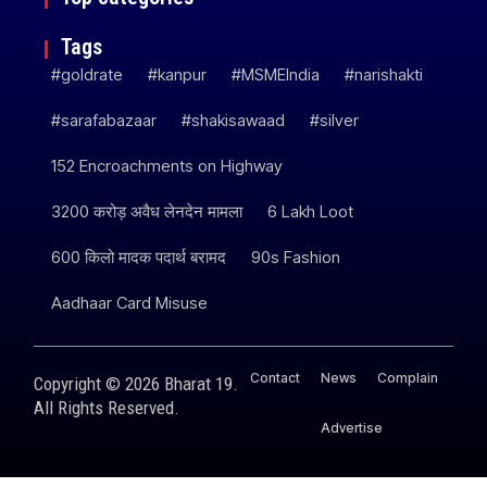
Tags
#goldrate
#kanpur
#MSMEIndia
#narishakti
#sarafabazaar
#shakisawaad
#silver
152 Encroachments on Highway
3200 करोड़ अवैध लेनदेन मामला
6 Lakh Loot
600 किलो मादक पदार्थ बरामद
90s Fashion
Aadhaar Card Misuse
Contact
News
Complain
Copyright © 2026 Bharat 19.
All Rights Reserved.
Advertise