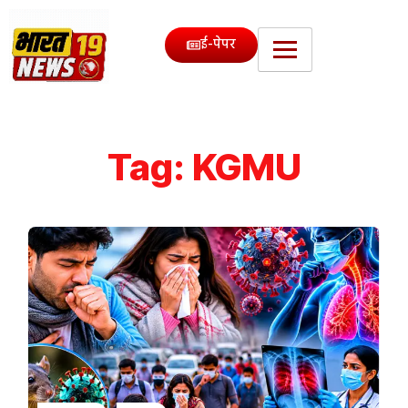
ई-पेपर
Tag:
KGMU