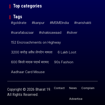
Top categories
Tags
#goldrate
#kanpur
#MSMEIndia
#narishakti
#sarafabazaar
#shakisawaad
#silver
152 Encroachments on Highway
3200 करोड़ अवैध लेनदेन मामला
6 Lakh Loot
600 किलो मादक पदार्थ बरामद
90s Fashion
Aadhaar Card Misuse
Contact
News
Complain
Copyright © 2026 Bharat 19.
All Rights Reserved.
Advertise