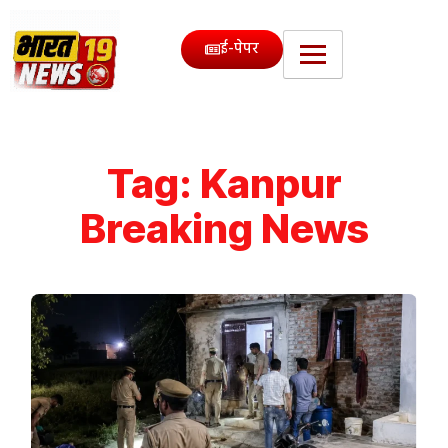
ई-पेपर
Tag:
Kanpur
Breaking News