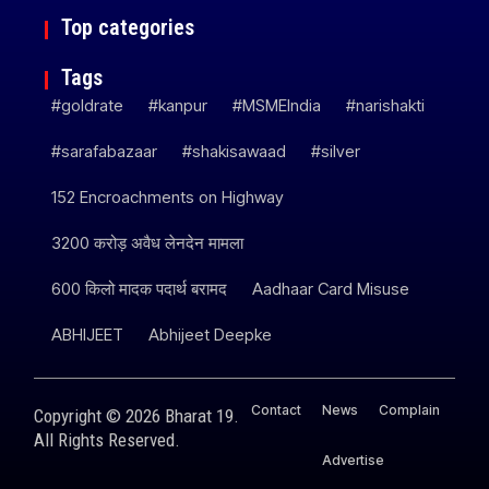
Top categories
Tags
#goldrate
#kanpur
#MSMEIndia
#narishakti
#sarafabazaar
#shakisawaad
#silver
152 Encroachments on Highway
3200 करोड़ अवैध लेनदेन मामला
600 किलो मादक पदार्थ बरामद
Aadhaar Card Misuse
ABHIJEET
Abhijeet Deepke
Contact
News
Complain
Copyright © 2026 Bharat 19.
All Rights Reserved.
Advertise