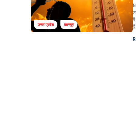
N
उ
म
उत्तर प्रदेश
कानपुर
ह
R