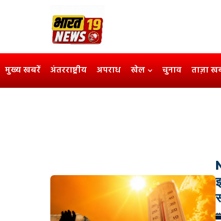
मुख्य खबरें
अंतरराष्ट्रीय
अपराध
खेल
चुनाव
ताज़ा ख
N
इ
स