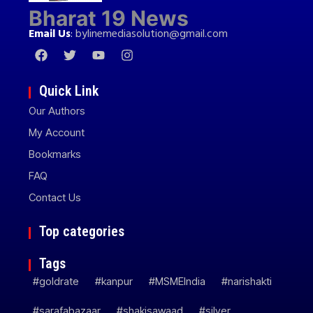
Bharat 19 News
Email Us
:
bylinemediasolution@gmail.com
Quick Link
Our Authors
My Account
Bookmarks
FAQ
Contact Us
Top categories
Tags
#goldrate
#kanpur
#MSMEIndia
#narishakti
#sarafabazaar
#shakisawaad
#silver