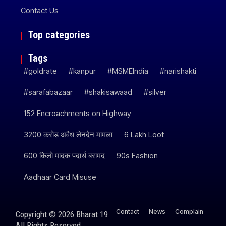
Contact Us
Top categories
Tags
#goldrate
#kanpur
#MSMEIndia
#narishakti
#sarafabazaar
#shakisawaad
#silver
152 Encroachments on Highway
3200 करोड़ अवैध लेनदेन मामला
6 Lakh Loot
600 किलो मादक पदार्थ बरामद
90s Fashion
Aadhaar Card Misuse
Contact
News
Complain
Copyright © 2026 Bharat 19.
All Rights Reserved.