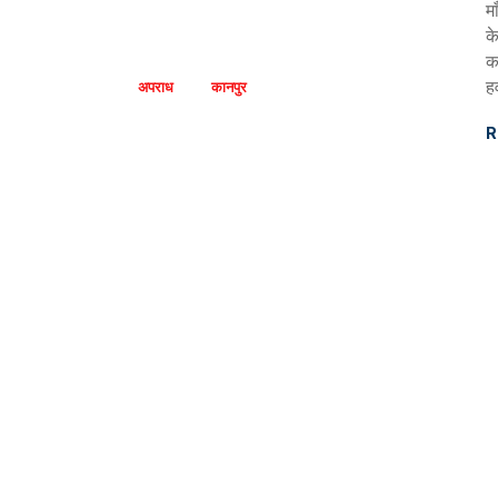
म
क
क
ह
अपराध
कानपुर
R