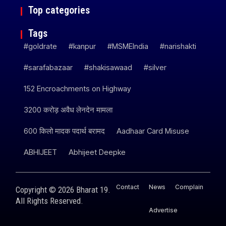
Top categories
Tags
#goldrate
#kanpur
#MSMEIndia
#narishakti
#sarafabazaar
#shakisawaad
#silver
152 Encroachments on Highway
3200 करोड़ अवैध लेनदेन मामला
600 किलो मादक पदार्थ बरामद
Aadhaar Card Misuse
ABHIJEET
Abhijeet Deepke
Contact
News
Complain
Copyright © 2026 Bharat 19.
All Rights Reserved.
Advertise