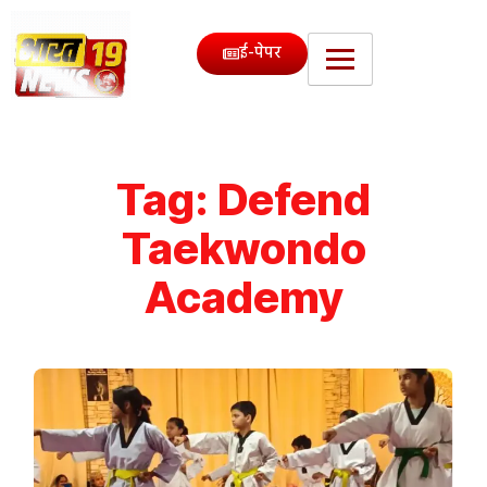
ई-पेपर
Tag:
Defend
Taekwondo
Academy