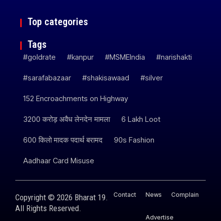
Top categories
Tags
#goldrate
#kanpur
#MSMEIndia
#narishakti
#sarafabazaar
#shakisawaad
#silver
152 Encroachments on Highway
3200 करोड़ अवैध लेनदेन मामला
6 Lakh Loot
600 किलो मादक पदार्थ बरामद
90s Fashion
Aadhaar Card Misuse
Contact
News
Complain
Copyright © 2026 Bharat 19.
All Rights Reserved.
Advertise