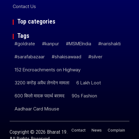
Contact Us
Top categories
Tags
#goldrate
#kanpur
#MSMEIndia
#narishakti
#sarafabazaar
#shakisawaad
#silver
152 Encroachments on Highway
3200 करोड़ अवैध लेनदेन मामला
6 Lakh Loot
600 किलो मादक पदार्थ बरामद
90s Fashion
Aadhaar Card Misuse
Contact
News
Complain
Copyright © 2026 Bharat 19.
All Rights Reserved.