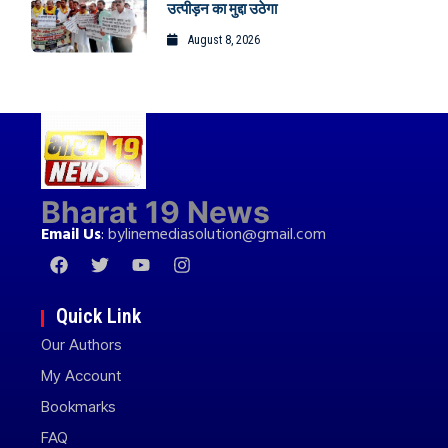
उत्पीड़न का मुद्दा उठेगा
August 8, 2026
Bharat 19 News
Email Us
:
bylinemediasolution@gmail.com
Quick Link
Our Authors
My Account
Bookmarks
FAQ