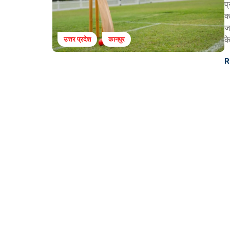
प
क
ज
क
उत्तर प्रदेश
कानपुर
R