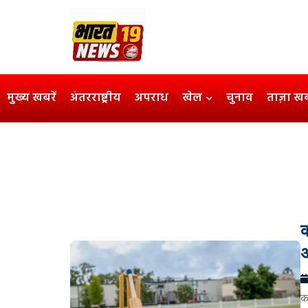
मुख्य खबरें
अंतरराष्ट्रीय
अपराध
खेल
चुनाव
ताज़ा ख
क
अ
क