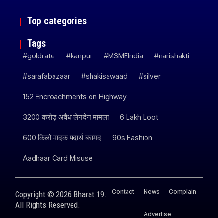
Top categories
Tags
#goldrate
#kanpur
#MSMEIndia
#narishakti
#sarafabazaar
#shakisawaad
#silver
152 Encroachments on Highway
3200 करोड़ अवैध लेनदेन मामला
6 Lakh Loot
600 किलो मादक पदार्थ बरामद
90s Fashion
Aadhaar Card Misuse
Contact
News
Complain
Copyright © 2026 Bharat 19.
All Rights Reserved.
Advertise