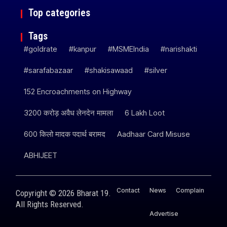
Top categories
Tags
#goldrate
#kanpur
#MSMEIndia
#narishakti
#sarafabazaar
#shakisawaad
#silver
152 Encroachments on Highway
3200 करोड़ अवैध लेनदेन मामला
6 Lakh Loot
600 किलो मादक पदार्थ बरामद
Aadhaar Card Misuse
ABHIJEET
Contact
News
Complain
Copyright © 2026 Bharat 19.
All Rights Reserved.
Advertise