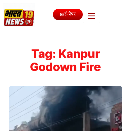
ई-पेपर
Tag:
Kanpur
Godown Fire