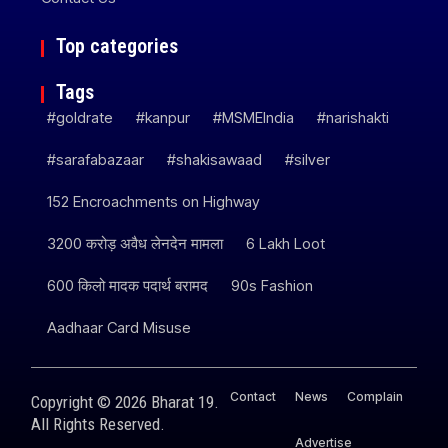
Top categories
Tags
#goldrate
#kanpur
#MSMEIndia
#narishakti
#sarafabazaar
#shakisawaad
#silver
152 Encroachments on Highway
3200 करोड़ अवैध लेनदेन मामला
6 Lakh Loot
600 किलो मादक पदार्थ बरामद
90s Fashion
Aadhaar Card Misuse
Contact
News
Complain
Copyright © 2026 Bharat 19.
All Rights Reserved.
Advertise